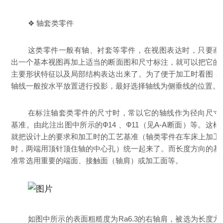
❖ 轴套类零件
这类零件一般有轴、衬套等零件，在视图表达时，只要画
出一个基本视图再加上适当的断面图和尺寸标注，就可以把它的
主要形状特征以及局部结构表达出来了。为了便于加工时看图，
轴线一般按水平放置进行投影，最好选择轴线为侧垂线的位置。
在标注轴套类零件的尺寸时，常以它的轴线作为径向尺寸
基准。由此注出图中所示的Ф14 、Ф11（见A-A断面）等。这样
就把设计上的要求和加工时的工艺基准（轴类零件在车床上加工
时，两端用顶针顶住轴的中心孔）统一起来了。而长度方向的基
准常选用重要的端面、接触面（轴肩）或加工面等。
如图中所示的表面粗糙度为Ra6.3的右轴肩，被选为长度方