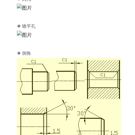
❖ 锪平孔
❖ 倒角