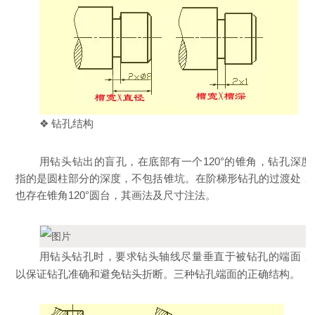
❖ 钻孔结构
用钻头钻出的盲孔，在底部有一个120°的锥角，钻孔深度
指的是圆柱部分的深度，不包括锥坑。在阶梯形钻孔的过渡处，
也存在锥角120°圆台，其画法及尺寸注法。
用钻头钻孔时，要求钻头轴线尽量垂直于被钻孔的端面，
以保证钻孔准确和避免钻头折断。三种钻孔端面的正确结构。