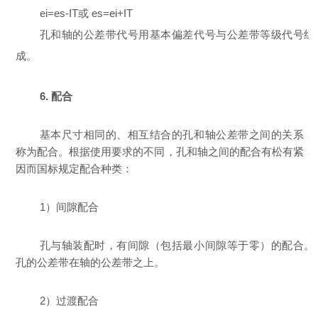
ei=es-IT或 es=ei+IT
孔和轴的公差带代号用基本偏差代号与公差带等级代号组
成。
6. 配合
基本尺寸相同的、相互结合的孔和轴公差带之间的关系，
称为配合。根据使用要求的不同，孔和轴之间的配合有松有紧，
因而国标规定配合种类：
1）间隙配合
孔与轴装配时，有间隙（包括最小间隙等于零）的配合。
孔的公差带在轴的公差带之上。
2）过渡配合