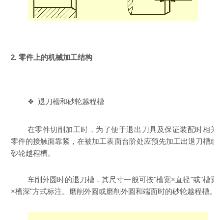
2. 零件上的机械加工结构
❖ 退刀槽和砂轮越程槽
在零件切削加工时，为了便于退出刀具及保证装配时相关
零件的接触面靠紧，在被加工表面台阶处应预先加工出退刀槽或
砂轮越程槽。
车削外圆时的退刀槽，其尺寸一般可按"槽宽×直径"或"槽宽
×槽深"方式标注。磨削外圆或磨削外圆和端面时的砂轮越程槽。