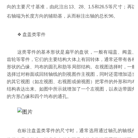
向的主要尺寸基准，由此注出13、28、1.5和26.5等尺寸；再以
右轴端为长度方向的辅助基，从而标注出轴的总长96。
❖ 盘盖类零件
这类零件的基本形状是扁平的盘状，一般有端盖、阀盖、
齿轮等零件，它们的主要结构大体上有回转体，通常还带有各种
形状的凸缘、均布的圆孔和肋等局部结构。在视图选择时，一般
选择过对称面或回转轴线的剖视图作主视图，同时还需增加适当
的其它视图（如左视图、右视图或俯视图）把零件的外形和均布
结构表达出来。如图中所示就增加了一个左视图，以表达带圆角
的方形凸缘和四个均布的通孔。
在标注盘盖类零件的尺寸时，通常选用通过轴孔的轴线作