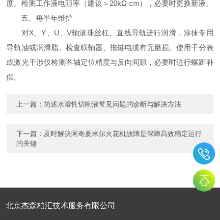
度。检测工作液电阻率（建议＞20kΩ·cm），必要时更换新液。
五、每半年维护
对X、Y、U、V轴滚珠丝杠、直线导轨进行润滑，涂抹专用
导轨油或润滑脂。检查联轴器、拖链电缆有无磨损。使用千分表
或激光干涉仪检测各轴定位精度与反向间隙，必要时进行螺距补
偿。
上一篇：
简述水溶性切削液常见问题的诊断与解决方法
下一篇：
及时解决阿奇夏米尔火花机故障是保障高效稳定运行
的关键
北京杰森柏汇技术服务有限公司