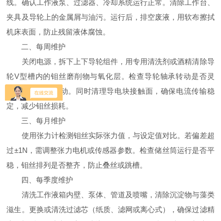
线。确认工作液泵、过滤器、冷却系统运行正常。清除工作台、
夹具及导轮上的金属屑与油污。运行后，排空废液，用软布擦拭
机床表面，防止残留液体腐蚀。
二、每周维护
关闭电源，拆下上下导轮组件，用专用清洗剂或酒精清除导
轮V型槽内的钼丝磨削物与氧化层。检查导轮轴承转动是否灵
活，有无轴向窜动。同时清理导电块接触面，确保电流传输稳
定，减少钼丝损耗。
三、每月维护
使用张力计检测钼丝实际张力值，与设定值对比。若偏差超
过±1N，需调整张力电机或传感器参数。检查储丝筒运行是否平
稳，钼丝排列是否整齐，防止叠丝或跳槽。
四、每季度维护
清洗工作液箱内壁、泵体、管道及喷嘴，清除沉淀物与藻类
滋生。更换或清洗过滤芯（纸质、滤网或离心式），确保过滤精