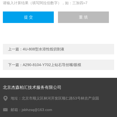
请输入计算结果（填写阿拉伯数字），如：三加四=7
上一篇：
4U-808型水溶性线切割液
下一篇：
A290-8104-Y702上钻石导丝嘴/眼模
北京杰森柏汇技术服务有限公司
地址：北京市顺义区林河开发区顺仁路53号林吉产业园
邮箱：jsbhzsq@163.com