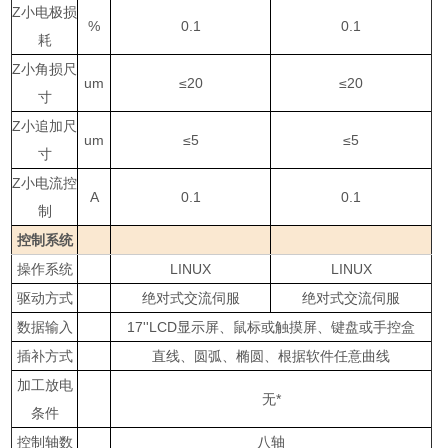
Z小电极损
%
0.1
0.1
耗
Z小角损尺
um
≤20
≤20
寸
Z小追加尺
um
≤5
≤5
寸
Z小电流控
A
0.1
0.1
制
控制系统
操作系统
LINUX
LINUX
驱动方式
绝对式交流伺服
绝对式交流伺服
数据输入
17''LCD显示屏、鼠标或触摸屏、键盘或手控盒
插补方式
直线、圆弧、椭圆、根据软件任意曲线
加工放电
无*
条件
控制轴数
八轴