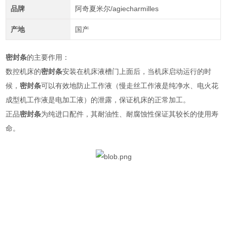
品牌
阿奇夏米尔/agiecharmilles
产地
国产
密封条
的主要作用：
数控机床的
密封条
安装在机床液槽门上面后，当机床启动运行的时
候，
密封条
可以有效地防止工作液（慢走丝工作液是纯净水、电火花
成型机工作液是电加工液）的泄露，保证机床的正常加工。
正品
密封条
为纯进口配件，其耐油性、耐腐蚀性保证其较长的使用寿
命。
北京杰森柏汇技术服务有限公司是专业从事电加工设备、金属切削设
备、配件、耗材的销售、维修和技术服务的企业，有多名从事机床行
业二十年以上的专业人事，公司全体同仁始终坚持“以满足客户需求为