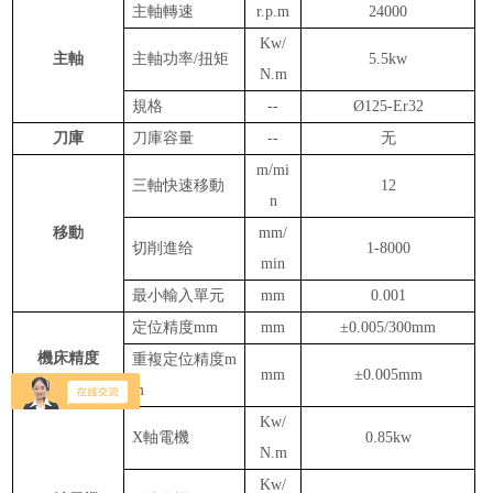
主
軸轉
速
r
.
p
.
m
24000
Kw/
主
軸
主軸功率
/扭矩
5.5kw
N.m
規格
--
Ø
125-Er32
刀庫
刀庫容量
--
无
m/mi
三
軸
快速移
動
12
n
移
動
mm/
切削
進
给
1-8000
min
最小
輸
入
單
元
mm
0.001
定位精度
mm
mm
±0.005/300mm
機床精度
重複定位精度
m
mm
±0.005
mm
m
Kw/
X
軸電機
0.85kw
N.m
Kw/