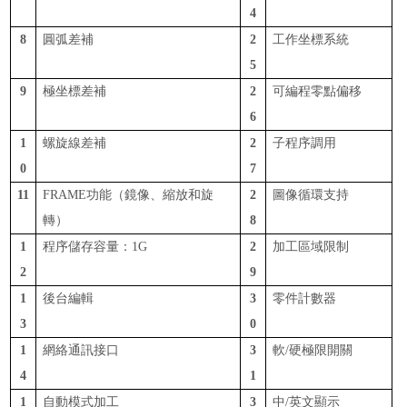
4
8
圓弧差補
2
工作坐標系統
5
9
極坐標差補
2
可編程零點偏移
6
1
螺旋線差補
2
子程序調用
0
7
11
FRAME功能（鏡像、縮放和旋
2
圖像循環支持
轉）
8
1
程序儲存容量：
1G
2
加工區域限制
2
9
1
後台編輯
3
零件計數器
3
0
1
網絡通訊接口
3
軟
/硬極限開關
4
1
1
自動模式加工
3
中
/英文顯示