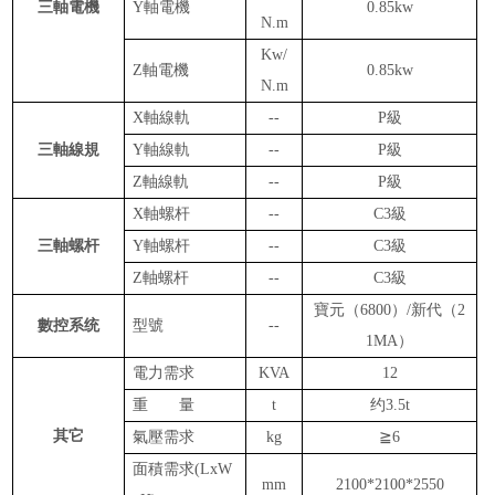
三軸電機
Y
軸電機
0.85kw
N.m
Kw/
Z
軸電機
0.85kw
N.m
X軸線軌
--
P級
三軸線規
Y軸線軌
--
P級
Z軸線軌
--
P級
X軸螺杆
--
C3級
三軸螺杆
Y軸螺杆
--
C3級
Z軸螺杆
--
C3級
寶元（
6800）/新代（2
數
控系统
型
號
--
1MA）
電力需求
KVA
12
重 量
t
约
3.5t
其它
氣壓需求
kg
≧6
面
積需求
(L
x
W
mm
2100*2100*2550