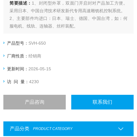
简要描述：
1、封闭型外罩，双面门开启封对产品加工方便。
采用日本、中国台湾技术研发新代专用高速雕铣机控制系统。
2、主要部件均进口：日本、瑞士、德国、中国台湾，如：何
服电机、线轨、连轴器、丝杆装配。
3、对不同材料：钢、铜、铝、石墨、有机玻璃等均可精密加
工。
产品型号：
SVH-650
4、主轴在高速工作中可白行冷却，确保热量不会损坏主轴特
厂商性质：
经销商
性。
5、精密滚珠丝杆与线性导轨、连轴器有紧密测量，确保在加
更新时间：
2026-05-15
工过程中稳定，返回动作零问隙。
访 问 量：
4230
产品咨询
联系我们
产品分类
PRODUCT CATEGORY