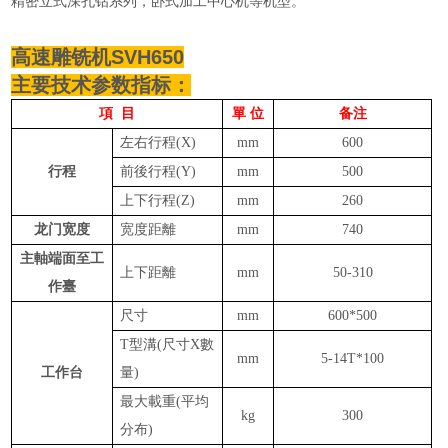
精密立式深孔钻系列，卧式加工中心机等机型。
高速雕铣机
SVH650
主要技术参数指标：
項 目
單
位
备注
左右行程
(X)
mm
600
行程
前後行程
(Y)
mm
500
上下行程
(Z)
mm
260
龙门宽度
宽度
距離
mm
740
主軸端面至工
上下
距離
mm
50-310
作臺
尺寸
mm
600*500
T型溝(尺寸X數
mm
5-14T*100
工作台
量)
最大
載
重
(平均
kg
300
分布)