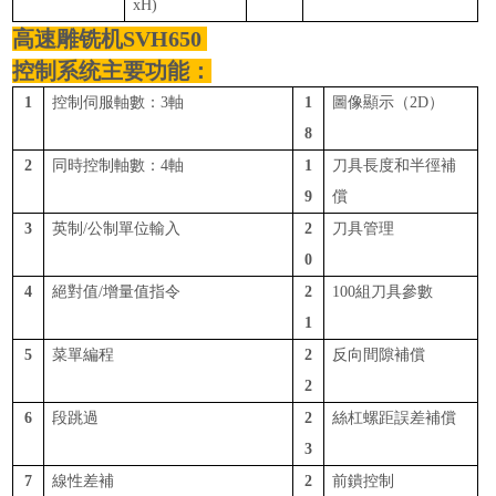
x
H)
高速雕铣机
SVH650
控制系统主要功能：
1
控制伺服軸數：
3軸
1
圖像顯示（
2D）
8
2
同時控制軸數：
4軸
1
刀具長度和半徑補
9
償
3
英制
/公制單位輸入
2
刀具管理
0
4
絕對值
/增量值指令
2
100組刀具參數
1
5
菜單編程
2
反向間隙補償
2
6
段跳過
2
絲杠螺距誤差補償
3
7
線性差補
2
前鐀控制