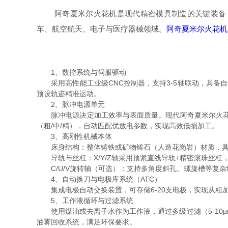
阿奇夏米尔火花机是现代精密模具制造的关键装备，
车、航空航天、电子与医疗器械领域。
阿奇夏米尔火花机
1、数控系统与伺服驱动
采用高性能工业级CNC控制器，支持3-5轴联动，具备自
预设轨迹精准运动。
2、脉冲电源单元
脉冲电源决定加工效率与表面质量。现代阿奇夏米尔火花机配
（粗/中/精），自动匹配优放电参数，实现高效低损加工。
3、高刚性机械本体
床身结构：整体铸铁或矿物铸石（人造花岗岩）材质，具
导轨与丝杠：X/Y/Z轴采用预紧直线导轨+精密滚珠丝杠
C/U/V旋转轴（可选）：支持多角度斜孔、螺旋槽等复杂
4、自动换刀与电极库系统（ATC）
集成电极自动交换装置，可存储6-20支电极，实现从粗
5、工作液循环与过滤系统
使用煤油或去离子水作为工作液，通过多级过滤（5-10μ
油雾回收系统，满足环保要求。