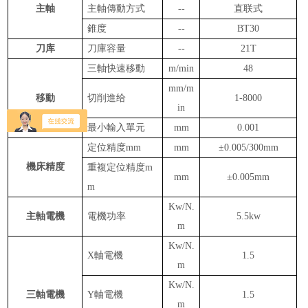
主
軸
主軸傳動
方式
--
直联式
錐
度
--
BT30
刀库
刀庫容量
--
21
T
三
軸
快速移
動
m/min
48
mm/m
移
動
切削
進
给
1-8000
in
最小
輸
入
單
元
mm
0.001
定位精度
mm
mm
±0.005/300mm
機床精度
重複定位精度
m
mm
±0.005
mm
m
Kw/N.
主
軸電機
電機功率
5.5kw
m
Kw/N.
X
軸電機
1.5
m
Kw/N.
三軸電機
Y
軸電機
1.5
m