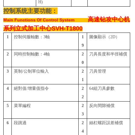
H)
控制系统主要功能：
高速钻攻中心机
Main Functions Of Control System
系列
立式加工中心SVH-T1800
1
控制伺服軸數：
3軸
1
圖像顯示（
2D）
9
2
同時控制軸數：
4軸
2
刀具長度和半徑補償
0
3
英制
/公制單位輸入
2
刀具管理
1
4
絕對值
/增量值指令
2
64組刀具參數
2
5
菜單編程
2
反向間隙補償
3
6
段跳過
2
絲杠螺距誤差補償
4