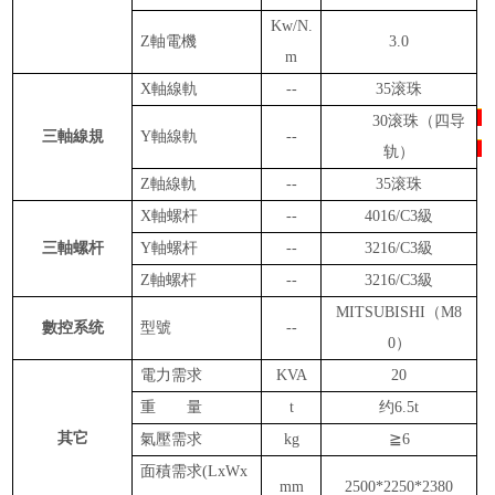
Kw/N.
Z
軸電機
3.0
m
X軸線軌
--
35滚珠
3
0
滚珠
（
四导
三軸線規
Y軸線軌
--
轨）
Z軸線軌
--
35滚珠
X軸螺杆
--
40
16/C3級
三軸螺杆
Y軸螺杆
--
3216/C3級
Z軸螺杆
--
3216/C3級
MITSUBISHI（M8
數
控系统
型
號
--
0）
電力需求
KVA
20
重 量
t
约
6
.5t
其它
氣壓需求
kg
≧6
面
積需求
(L
x
W
x
mm
2500*2250*2380