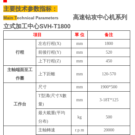
主要技术参数指标：
高速钻攻中心机系列
Main T
echnical Parameters
立式加工中心SVH-T1800
項目
單
位
备注
左右行程
(X)
mm
1800
行程
前後行程
(Y)
mm
52
0
上下行程
(Z)
mm
45
0
主軸端面至工
上下
距離
mm
1
2
0-
57
0
作臺
尺寸
mm
1
9
00
*
50
0
T型溝(尺寸X數
mm
3-1
8
T*125
工作台
量)
最大
載
重
(平均
kg
5
00
分布)
主
軸轉
速
r
.
p
.
m
20000