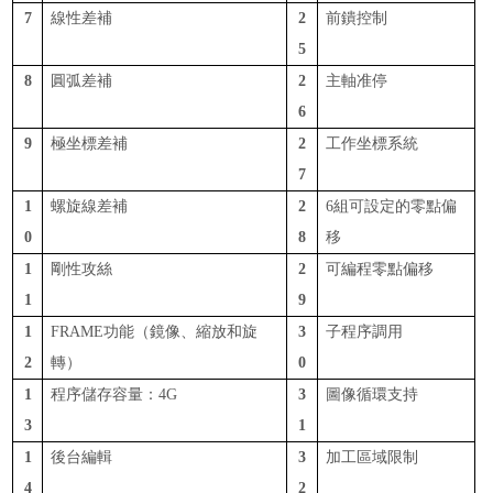
7
線性差補
2
前鐀控制
5
8
圓弧差補
2
主軸准停
6
9
極坐標差補
2
工作坐標系統
7
1
螺旋線差補
2
6組可設定的零點偏
0
8
移
1
剛性攻絲
2
可編程零點偏移
1
9
1
FRAME功能（鏡像、縮放和旋
3
子程序調用
2
轉）
0
1
程序儲存容量：
4G
3
圖像循環支持
3
1
1
後台編輯
3
加工區域限制
4
2