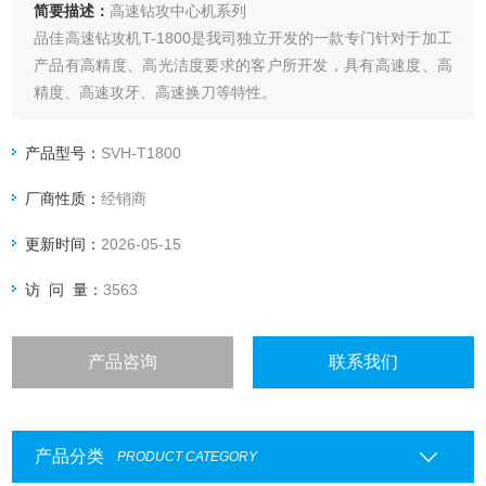
简要描述：
高速钻攻中心机系列
品佳高速钻攻机T-1800是我司独立开发的一款专门针对于加工
产品有高精度、高光洁度要求的客户所开发，具有高速度、高
精度、高速攻牙、高速换刀等特性。
1、T-1800高速加工中心采用超大型立柱稳固不变形超大跨距
底座，采六点支撑结构结实，高速位移不震动，不变形。
产品型号：
SVH-T1800
2、三轴高速位移达60米/分，速度快节省加工时间。
厂商性质：
经销商
更新时间：
2026-05-15
访 问 量：
3563
产品咨询
联系我们
产品分类
PRODUCT CATEGORY