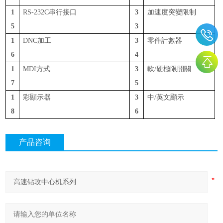
1
RS-232C串行接口
3
加速度突變限制
5
3
1
DNC加工
3
零件計數器
6
4
1
MDI方式
3
軟
/硬極限開關
7
5
1
彩顯示器
3
中
/英文顯示
8
6
产品咨询